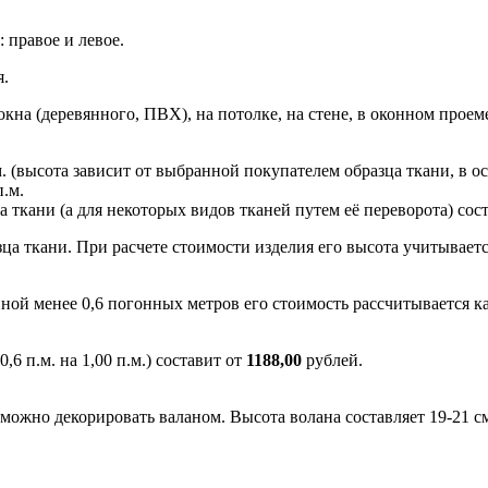
 правое и левое.
я.
кна (деревянного, ПВХ), на потолке, на стене, в оконном проем
. (высота зависит от выбранной покупателем образца ткани, в ос
п.м.
кани (а для некоторых видов тканей путем её переворота) сост
зца ткани. При расчете стоимости изделия его высота учитыва
менее 0,6 погонных метров его стоимость рассчитывается как
 п.м. на 1,00 п.м.) составит от
1188,00
рублей.
ожно декорировать валаном. Высота волана составляет 19-21 с