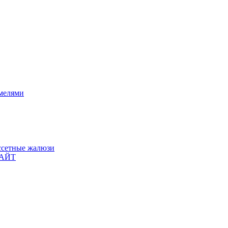
мелями
ссетные жалюзи
ЛАЙТ